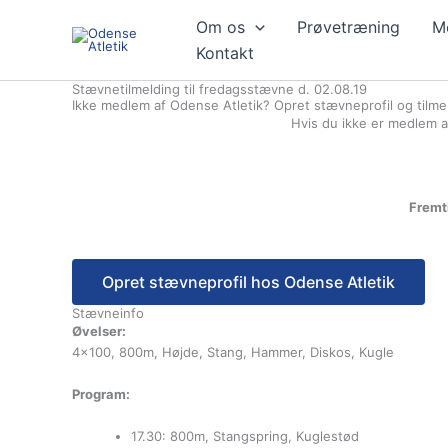
Gå
Om os
Prøvetræning
M
til
indholdet
Kontakt
Stævnetilmelding til fredagsstævne d. 02.08.19
Ikke medlem af Odense Atletik? Opret stævneprofil og tilme
Hvis du ikke er medlem af
Fremti
Stævneinfo
Øvelser:
4×100, 800m, Højde, Stang, Hammer, Diskos, Kugle
Program:
17.30: 800m, Stangspring, Kuglestød