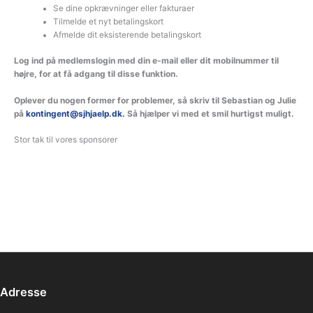
Se dine opkrævninger eller fakturaer
Tilmelde et nyt betalingskort
Afmelde dit eksisterende betalingskort
Log ind på medlemslogin med din e-mail eller dit mobilnummer til
højre, for at få adgang til disse funktion.
Oplever du nogen former for problemer, så skriv til Sebastian og Julie
på
kontingent@sjhjaelp.dk.
Så hjælper vi med et smil hurtigst muligt.
Stor tak til vores sponsorer
Adresse