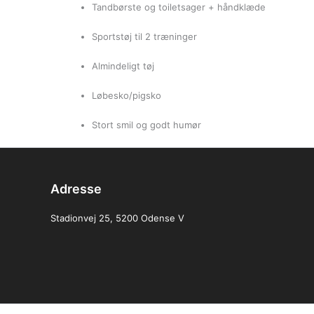
Tandbørste og toiletsager + håndklæde
Sportstøj til 2 træninger
Almindeligt tøj
Løbesko/pigsko
Stort smil og godt humør
Adresse
Stadionvej 25, 5200 Odense V