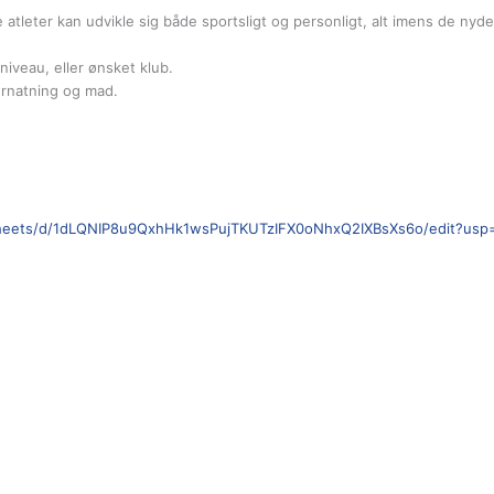
tleter kan udvikle sig både sportsligt og personligt, alt imens de nyd
niveau, eller ønsket klub.
ernatning og mad.
sheets/d/1dLQNIP8u9QxhHk1wsPujTKUTzIFX0oNhxQ2IXBsXs6o/edit?usp