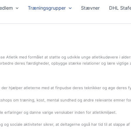
edlem
Træningsgrupper
Stævner
DHL Stafe
dense Atletik med formålet at støtte og udvikle unge atletikudøvere i a
 forbedre deres færdigheder, opbygge stærke relationer og lære vigtige 
der hjælper atleterne med at finpudse deres teknikker og øge deres f
shops om træning, kost, mental sundhed og andre relevante emner for 
e erfaringer og danne varige venskaber inden for atletikmiljøet.
og sociale aktiviteter sikrer, at deltagerne også har tid til at slappe af