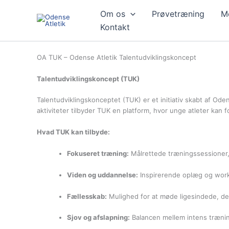
Gå
Om os
Prøvetræning
M
til
indholdet
Kontakt
OA TUK – Odense Atletik Talentudviklingskoncept
Talentudviklingskoncept (TUK)
Talentudviklingskonceptet (TUK) er et initiativ skabt af O
aktiviteter tilbyder TUK en platform, hvor unge atleter kan
Hvad TUK kan tilbyde:
Fokuseret træning:
Målrettede træningssessioner, 
Viden og uddannelse:
Inspirerende oplæg og work
Fællesskab:
Mulighed for at møde ligesindede, del
Sjov og afslapning:
Balancen mellem intens træning 