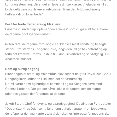
kultur og stemning, bliver det en løbefest i særklasse. Vi glæder os til at
byde deltagere og tilskuere velkommen til en dag fyldt med energi,
fællesskab og løbeglæde.”
Fest for både deltagere og tilskuere
Løberne vil undervejs opleve “powerzones” som vil gøre alt for at bære
deltagerne godt igennem løbet.
Ruten fører deltagerne forbi nogle af Odenses mest kendte og besøgte
steder – fra starten i Kongens Have, langs den livlige havnefront og op
forbi det kreative Storms Pakhus til Skibhuskvarteret og selvfølgelig H.C.
Andersen-museet.
Nem og hurtig adgang
Placeringen af start –og målområde blev senest brugt til Royal Run i 2021.
Dengang kørte letbanen ikke, men det har ændret sig.
Det vil være nemt og hurtigt at komme til og fra Kongens have med
Odense Letbane. Det gælder såvel lokale deltagere som de mange
udenbys gæster, der forventes at deltage.
Jakob Staun, Chef for events og bæredygtighed, Destination Fyn, udtaler
“Det er stærkt, at Odense nu får endnu et halvmaraton – en løbeevent,
der afspejler den markante vækst i danskernes interesse for motionsløb,