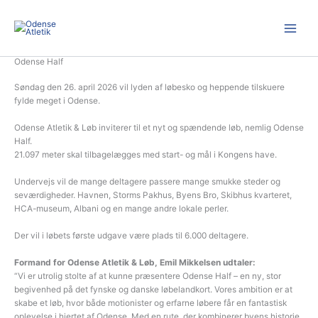
Gå
til
indholdet
Odense Half
Søndag den 26. april 2026 vil lyden af løbesko og heppende tilskuere
fylde meget i Odense.
Odense Atletik & Løb inviterer til et nyt og spændende løb, nemlig Odense
Half.
21.097 meter skal tilbagelægges med start- og mål i Kongens have.
Undervejs vil de mange deltagere passere mange smukke steder og
seværdigheder. Havnen, Storms Pakhus, Byens Bro, Skibhus kvarteret,
HCA-museum, Albani og en mange andre lokale perler.
Der vil i løbets første udgave være plads til 6.000 deltagere.
Formand for Odense Atletik & Løb, Emil Mikkelsen udtaler:
“Vi er utrolig stolte af at kunne præsentere Odense Half – en ny, stor
begivenhed på det fynske og danske løbelandkort. Vores ambition er at
skabe et løb, hvor både motionister og erfarne løbere får en fantastisk
oplevelse i hjertet af Odense. Med en rute, der kombinerer byens historie,