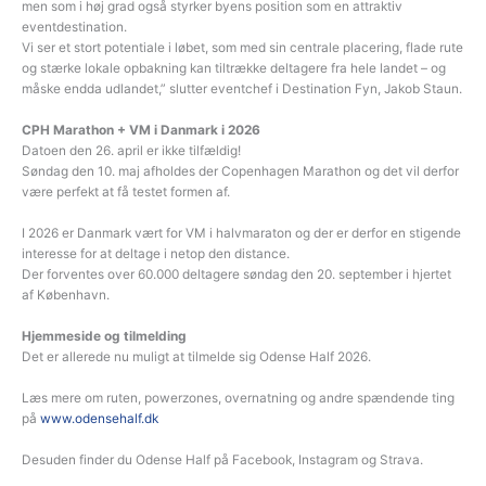
men som i høj grad også styrker byens position som en attraktiv
eventdestination.
Vi ser et stort potentiale i løbet, som med sin centrale placering, flade rute
og stærke lokale opbakning kan tiltrække deltagere fra hele landet – og
måske endda udlandet,” slutter eventchef i Destination Fyn, Jakob Staun.
CPH Marathon + VM i Danmark i 2026
Datoen den 26. april er ikke tilfældig!
Søndag den 10. maj afholdes der Copenhagen Marathon og det vil derfor
være perfekt at få testet formen af.
I 2026 er Danmark vært for VM i halvmaraton og der er derfor en stigende
interesse for at deltage i netop den distance.
Der forventes over 60.000 deltagere søndag den 20. september i hjertet
af København.
Hjemmeside og tilmelding
Det er allerede nu muligt at tilmelde sig Odense Half 2026.
Læs mere om ruten, powerzones, overnatning og andre spændende ting
på
www.odensehalf.dk
Desuden finder du Odense Half på Facebook, Instagram og Strava.