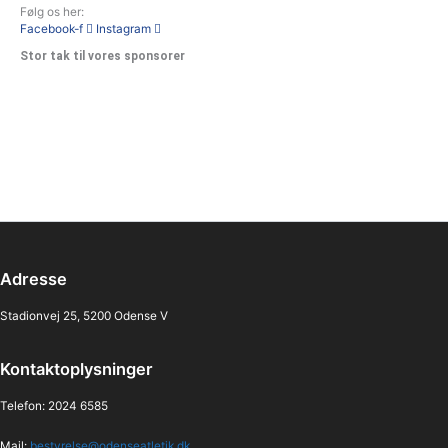
Følg os her:
Facebook-f
Instagram
Stor tak til vores sponsorer
Adresse
Stadionvej 25, 5200 Odense V
Kontaktoplysninger
Telefon: 2024 6585
Mail:
bestyrelse@odenseatletik.dk