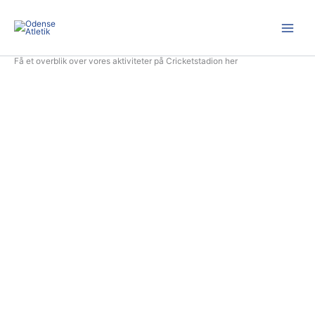
Gå
til
indholdet
Få et overblik over vores aktiviteter på Cricketstadion her